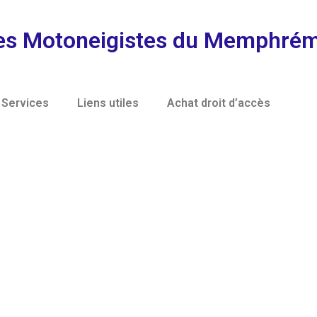
es Motoneigistes du Memphré
Services
Liens utiles
Achat droit d’accès
Dernières Nouvelles
Prochaines activités
Albums photos
Suivez-nous